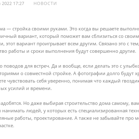
а 2022 17:27
НОВОСТИ
а — стройка своими руками. Это когда вы решаете выполня
личный вариант, который поможет вам сблизиться со своим
, этот вариант проигрывает всем другим. Связано это с тем
тво работы и сроки выполнения будут совершенно другие.
 поводов для встреч. Да и вообще, если делать это с улыбко
ториями о совместной стройке. А фотографии долго будут х
ете чувствовать себя уверенно, понимая что каждый гвозд
ных усилий и времени.
адобятся. Но даже выбирая строительство дома самому, вам
нанимать людей, у которых есть специализированная техник
мляные работы, проектирование. А также не забывайте про
астке.